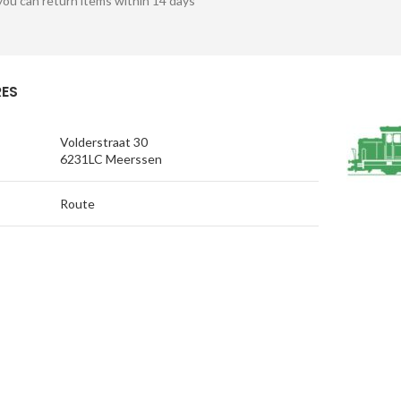
you can return items within 14 days
ES
Volderstraat 30
6231LC Meerssen
Route