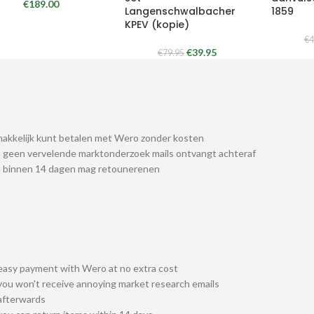
€
189.00
Langenschwalbacher
1859
KPEV (kopie)
€
4
€
39.95
€
79.95
akkelijk kunt betalen met Wero zonder kosten
 geen vervelende marktonderzoek mails ontvangt achteraf
u binnen 14 dagen mag retounerenen
easy payment with Wero at no extra cost
you won't receive annoying market research emails
afterwards