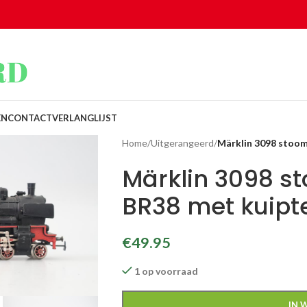
EN
CONTACT
VERLANGLIJST
Home
/
Uitgerangeerd
/
Märklin 3098 stoo
Märklin 3098 s
BR38 met kuipt
€
49.95
1 op voorraad
IN 