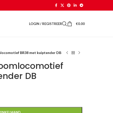
LOGIN / REGISTREER
€
0.00
mlocomotief BR38 met kuiptender DB
toomlocomotief
ender DB
WINKELMAND