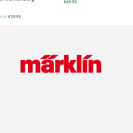
€
69.95
€
19.95
9.95