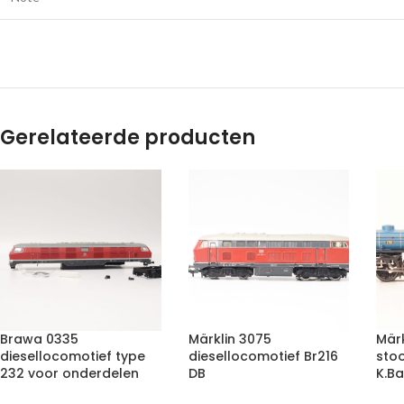
Gerelateerde producten
Brawa 0335
Märklin 3075
Märk
diesellocomotief type
diesellocomotief Br216
sto
232 voor onderdelen
DB
K.Ba