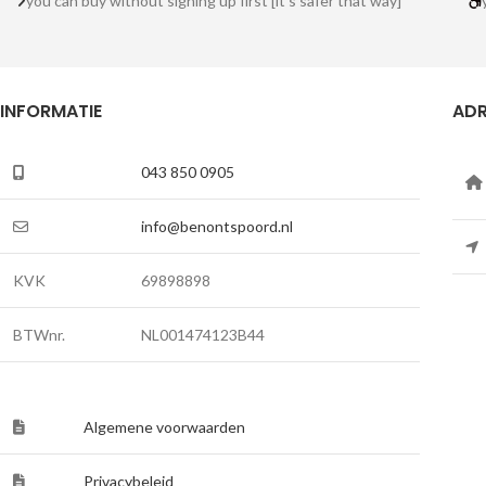
you can buy without signing up first [it's safer that way]
INFORMATIE
ADR
043 850 0905
info@benontspoord.nl
KVK
69898898
BTWnr.
NL001474123B44
Algemene voorwaarden
Privacybeleid