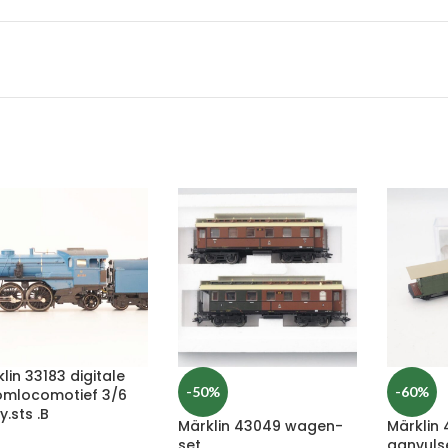
lin 33183 digitale
-50%
-60%
omlocomotief 3/6
y.sts .B
Märklin 43049 wagen-
Märklin
set
aanvuls