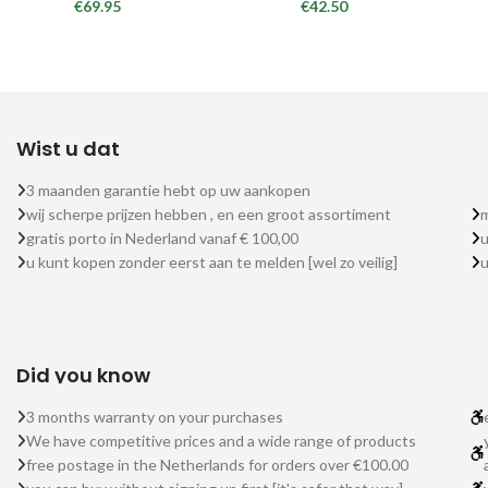
€
69.95
€
42.50
Wist u dat
3 maanden garantie hebt op uw aankopen
wij scherpe prijzen hebben , en een groot assortiment
m
gratis porto in Nederland vanaf € 100,00
u
u kunt kopen zonder eerst aan te melden [wel zo veilig]
Did you know
3 months warranty on your purchases
We have competitive prices and a wide range of products
free postage in the Netherlands for orders over €100.00