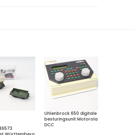
Uhlenbrock 650 digitale
besturingsunit Motorola
DCC
 46573
et Württemberg