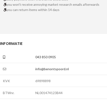
you won't receive annoying market research emails afterwards
you can return items within 14 days
INFORMATIE
043 850 0905
info@benontspoord.nl
KVK
69898898
BTWnr.
NL001474123B44