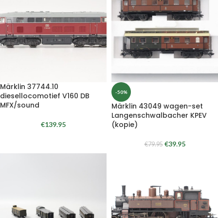
Märklin 37744.10
-50%
diesellocomotief V160 DB
MFX/sound
Märklin 43049 wagen-set
Langenschwalbacher KPEV
(kopie)
€
139.95
€
39.95
€
79.95