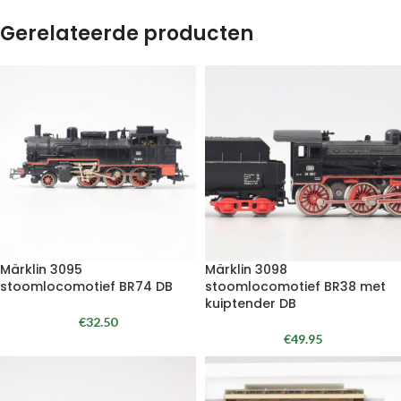
Gerelateerde producten
Märklin 3095
Märklin 3098
stoomlocomotief BR74 DB
stoomlocomotief BR38 met
kuiptender DB
€
32.50
€
49.95