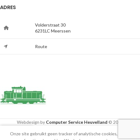
ADRES
Volderstraat 30
6231LC Meerssen
Route
Webdesign by
Computer Service Heuvelland
© 2020
Onze site gebruikt geen tracker of analytische cookies, alleen
Shop
Filters
Cart
Mijn account