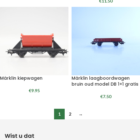
€
11.50
Märklin kiepwagen
Märklin laagboordwagen
bruin oud model DB 1+1 gratis
€
9.95
€
7.50
1
2
→
Wist u dat