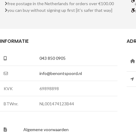
free postage in the Netherlands for orders over €100.00
you can buy without signing up first [it's safer that way]
INFORMATIE
ADR
043 850 0905
info@benontspoord.nl
KVK
69898898
BTWnr.
NL001474123B44
Algemene voorwaarden