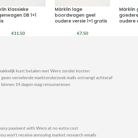
lin klassieke
Märklin lage
Märklin 
genwagen DB 1+1
boordwagen geel
goeder
is
oudere versie 1+1 gratis
oudere u
€
11.50
€
7.50
akkelijk kunt betalen met Wero zonder kosten
 geen vervelende marktonderzoek mails ontvangt achteraf
u binnen 14 dagen mag retounerenen
easy payment with Wero at no extra cost
you won't receive annoying market research emails