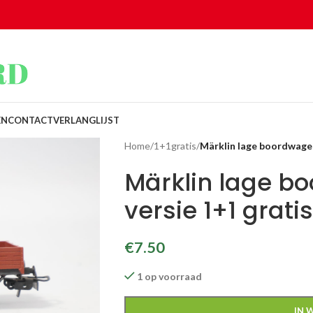
EN
CONTACT
VERLANGLIJST
Home
/
1+1gratis
/
Märklin lage boordwagen
Märklin lage b
versie 1+1 gratis
€
7.50
1 op voorraad
IN 