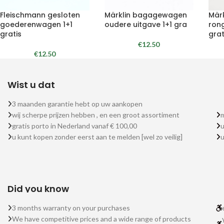
Fleischmann gesloten
Märklin bagagewagen
Märk
goederenwagen 1+1
oudere uitgave 1+1 gra
ron
gratis
grat
€
12.50
€
12.50
Wist u dat
3 maanden garantie hebt op uw aankopen
wij scherpe prijzen hebben , en een groot assortiment
m
gratis porto in Nederland vanaf € 100,00
u
u kunt kopen zonder eerst aan te melden [wel zo veilig]
Did you know
3 months warranty on your purchases
We have competitive prices and a wide range of products