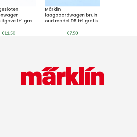
gesloten
Märklin
enwagen
laagboordwagen bruin
itgave 1+1 gra
oud model DB 1+1 gratis
€
11.50
€
7.50