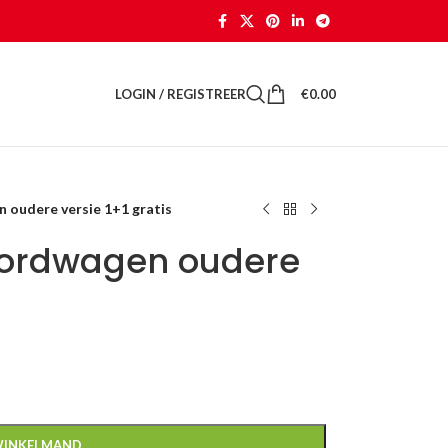
LOGIN / REGISTREER
€
0.00
 oudere versie 1+1 gratis
oordwagen oudere
WINKELMAND