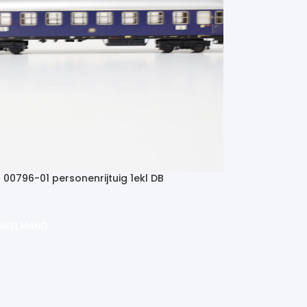
 00796-01 personenrijtuig 1ekl DB
MÄrklin 0079
€
19.95
INKELMAND
IN WINKEL