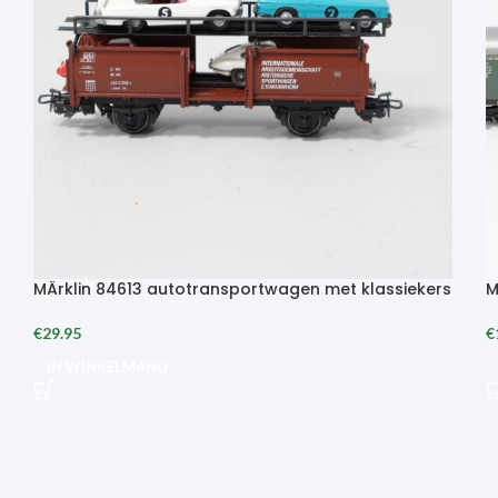
MÄrklin 84613 autotransportwagen met klassiekers
M
€
29.95
€
IN WINKELMAND