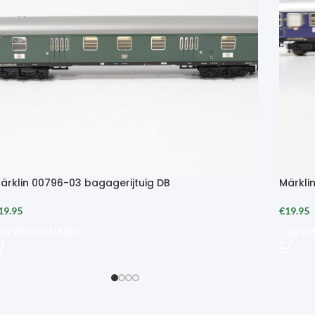
ärklin 00796-03 bagagerijtuig DB
Märklin
19.95
€
19.95
IN WINKELMAND
IN W