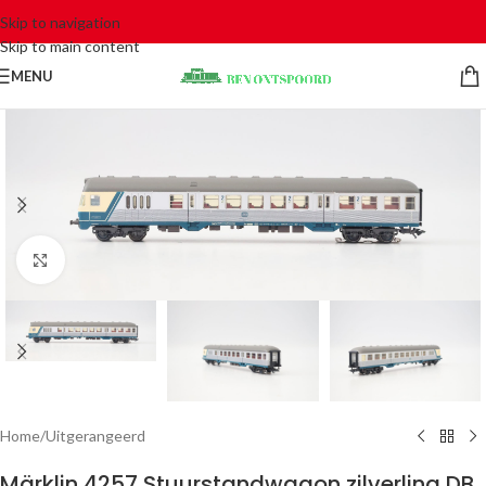
Skip to navigation
Skip to main content
MENU
Click to enlarge
Home
/
Uitgerangeerd
Märklin 4257 Stuurstandwagon zilverling DB