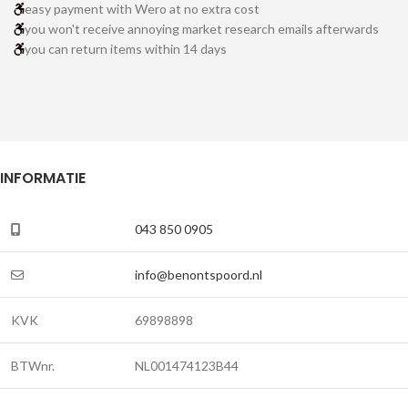
easy payment with Wero at no extra cost
you won't receive annoying market research emails afterwards
you can return items within 14 days
INFORMATIE
043 850 0905
info@benontspoord.nl
KVK
69898898
BTWnr.
NL001474123B44