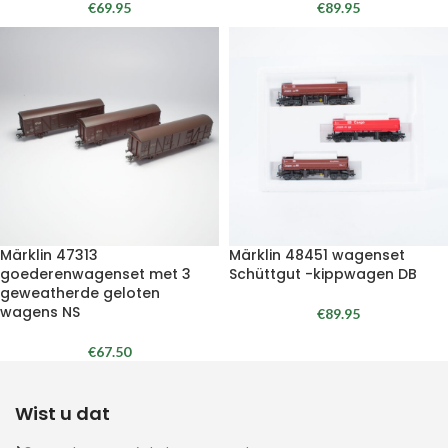
€
69.95
€
89.95
Märklin 47313
Märklin 48451 wagenset
goederenwagenset met 3
Schüttgut -kippwagen DB
geweatherde geloten
wagens NS
€
89.95
€
67.50
Wist u dat