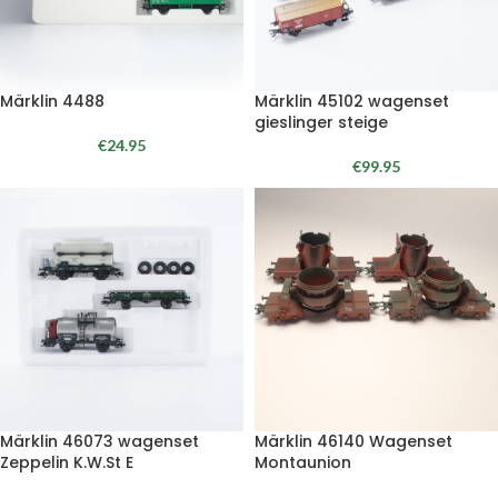
Märklin 4488
Märklin 45102 wagenset
gieslinger steige
€
24.95
€
99.95
Märklin 46073 wagenset
Märklin 46140 Wagenset
Zeppelin K.W.St E
Montaunion