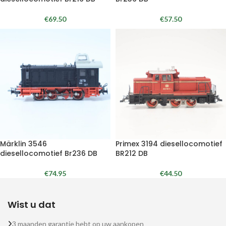
€
69.50
€
57.50
Märklin 3546
Primex 3194 diesellocomotief
diesellocomotief Br236 DB
BR212 DB
€
74.95
€
44.50
Wist u dat
3 maanden garantie hebt op uw aankopen