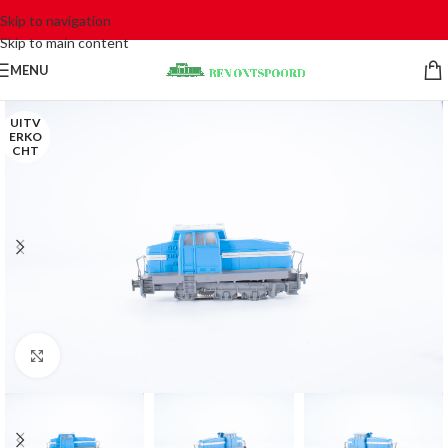
Skip to navigation
Skip to main content
MENU
UITV
ERKO
CHT
Click to enlarge