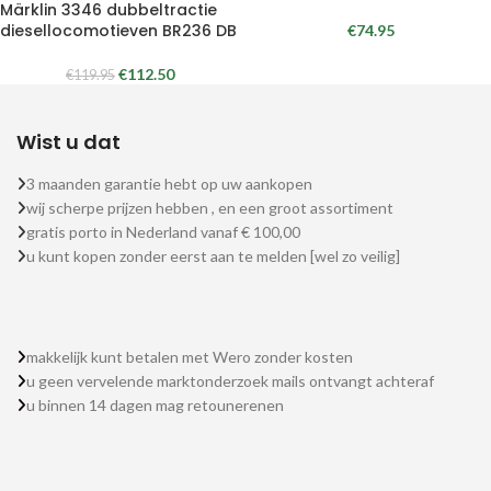
Märklin 3346 dubbeltractie
diesellocomotieven BR236 DB
€
74.95
€
112.50
€
119.95
Wist u dat
3 maanden garantie hebt op uw aankopen
wij scherpe prijzen hebben , en een groot assortiment
gratis porto in Nederland vanaf € 100,00
u kunt kopen zonder eerst aan te melden [wel zo veilig]
makkelijk kunt betalen met Wero zonder kosten
u geen vervelende marktonderzoek mails ontvangt achteraf
u binnen 14 dagen mag retounerenen