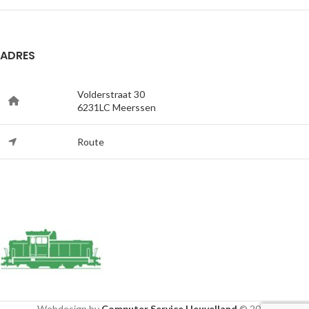
ADRES
Volderstraat 30
6231LC Meerssen
Route
Webdesign by
Computer Service Heuvelland
© 2020