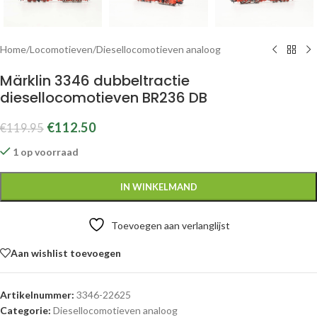
Home
/
Locomotieven
/
Diesellocomotieven analoog
Märklin 3346 dubbeltractie
diesellocomotieven BR236 DB
€
112.50
€
119.95
1 op voorraad
IN WINKELMAND
Toevoegen aan verlanglijst
Aan wishlist toevoegen
Artikelnummer:
3346-22625
Categorie:
Diesellocomotieven analoog