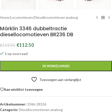
Home
/
Locomotieven
/
Diesellocomotieven analoog
Märklin 3346 dubbeltractie
diesellocomotieven BR236 DB
€
112.50
€
119.95
1 op voorraad
IN WINKELMAND
Toevoegen aan verlanglijst
Aan wishlist toevoegen
Artikelnummer:
3346-28326
Categorie:
Diesellocomotieven analoog