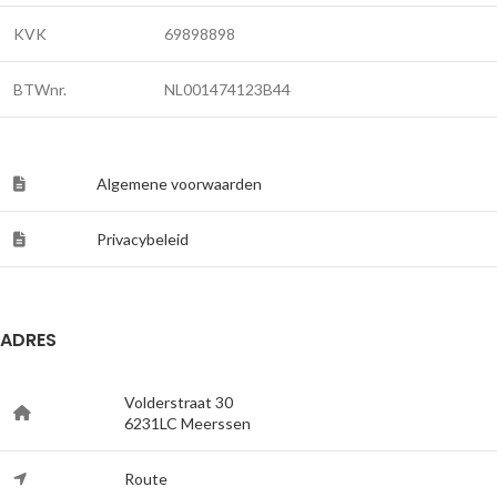
KVK
69898898
BTWnr.
NL001474123B44
Algemene voorwaarden
Privacybeleid
ADRES
Volderstraat 30
6231LC Meerssen
Route