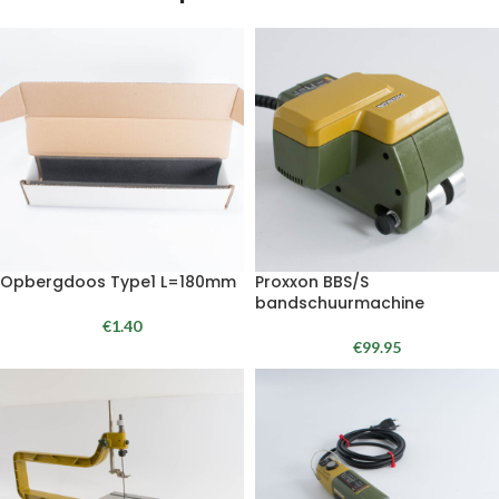
Opbergdoos Type1 L=180mm
Proxxon BBS/S
bandschuurmachine
€
1.40
€
99.95