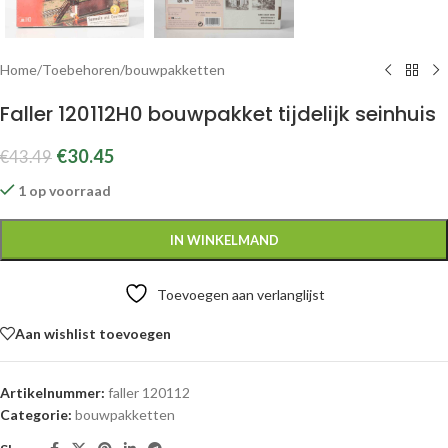
Home
/
Toebehoren
/
bouwpakketten
Faller 120112H0 bouwpakket tijdelijk seinhuis
€
30.45
€
43.49
1 op voorraad
IN WINKELMAND
Toevoegen aan verlanglijst
Aan wishlist toevoegen
Artikelnummer:
faller 120112
Categorie:
bouwpakketten