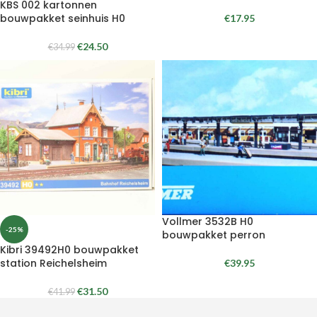
KBS 002 kartonnen
bouwpakket seinhuis H0
€
17.95
€
24.50
€
34.99
Vollmer 3532B H0
-25%
bouwpakket perron
Kibri 39492H0 bouwpakket
station Reichelsheim
€
39.95
€
31.50
€
41.99