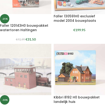
Faller 130591H0 exclusief
-25%
model 2004 bouwplaats
Faller 120143H0 bouwpakket
watertoren Haltingen
€
199.95
€
31.50
€
41.99
Kibbri 8192 H0 bouwpakket
-30%
landelijk huis