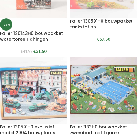
Faller 130591H0 bouwpakket
-25%
tankstation
Faller 120143H0 bouwpakket
watertoren Haltingen
€
57.50
€
31.50
€
41.99
Faller 130591H0 exclusief
Faller 383H0 bouwpakket
model 2004 bouwplaats
zwembad met figuren