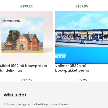
€
199.95
€
159.95
Kibbri 8192 H0 bouwpakket
Vollmer 3532B H0
landelijk huis
bouwpakket perron
€
17.95
€
39.95
Wist u dat
3 maanden garantie hebt op uw aankopen