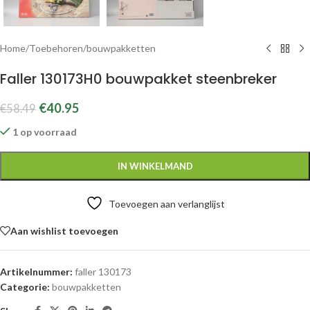
Home
/
Toebehoren
/
bouwpakketten
Faller 130173H0 bouwpakket steenbreker
€
40.95
€
58.49
1 op voorraad
IN WINKELMAND
Toevoegen aan verlanglijst
Aan wishlist toevoegen
Artikelnummer:
faller 130173
Categorie:
bouwpakketten