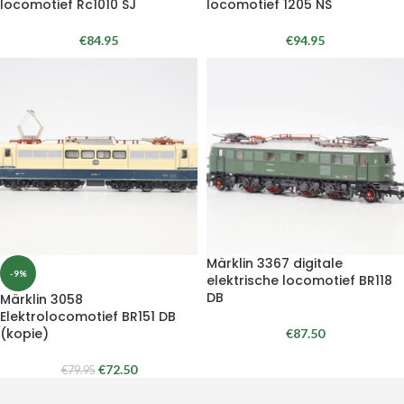
locomotief Rc1010 SJ
locomotief 1205 NS
€
84.95
€
94.95
Märklin 3367 digitale
-9%
elektrische locomotief BR118
DB
Märklin 3058
Elektrolocomotief BR151 DB
(kopie)
€
87.50
€
72.50
€
79.95