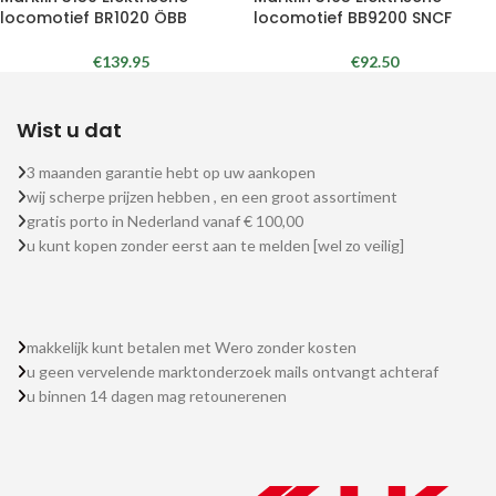
locomotief BR1020 ÖBB
locomotief BB9200 SNCF
€
139.95
€
92.50
Wist u dat
3 maanden garantie hebt op uw aankopen
wij scherpe prijzen hebben , en een groot assortiment
gratis porto in Nederland vanaf € 100,00
u kunt kopen zonder eerst aan te melden [wel zo veilig]
makkelijk kunt betalen met Wero zonder kosten
u geen vervelende marktonderzoek mails ontvangt achteraf
u binnen 14 dagen mag retounerenen