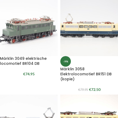
Märklin 3049 elektrische
-9%
locomotief BR104 DB
Märklin 3058
Elektrolocomotief BR151 DB
€
74.95
(kopie)
€
72.50
€
79.95