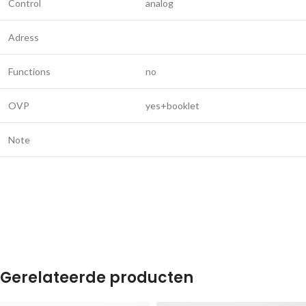
Control
analog
Adress
Functions
no
OVP
yes+booklet
Note
Gerelateerde producten