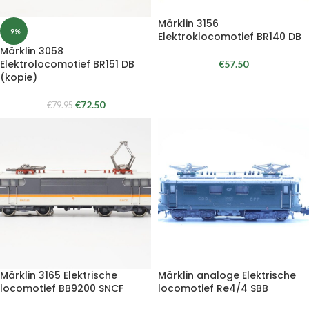
Märklin 3156
-9%
Elektroklocomotief BR140 DB
Märklin 3058
Elektrolocomotief BR151 DB
€
57.50
(kopie)
€
72.50
€
79.95
Märklin 3165 Elektrische
Märklin analoge Elektrische
locomotief BB9200 SNCF
locomotief Re4/4 SBB