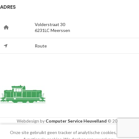
ADRES
Volderstraat 30
6231LC Meerssen
Route
Webdesign by
Computer Service Heuvelland
© 2020
Onze site gebruikt geen tracker of analytische cookies, alleen
Shop
Cart
Mijn account