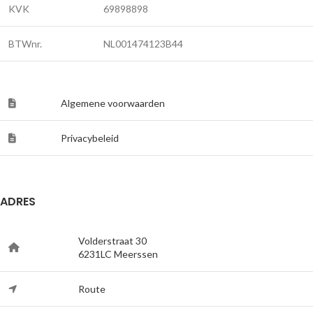
KVK
69898898
BTWnr.
NL001474123B44
Algemene voorwaarden
Privacybeleid
ADRES
Volderstraat 30
6231LC Meerssen
Route