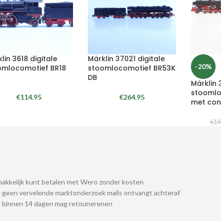
lin 3618 digitale
Märklin 37021 digitale
-20%
omlocomotief BR18
stoomlocomotief BR53K
G
DB
Märklin 
stoomlo
€
114.95
€
264.95
met con
€
19
akkelijk kunt betalen met Wero zonder kosten
 geen vervelende marktonderzoek mails ontvangt achteraf
u binnen 14 dagen mag retounerenen