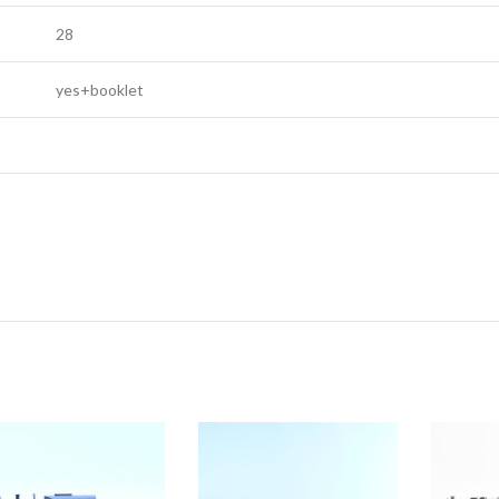
28
yes+booklet