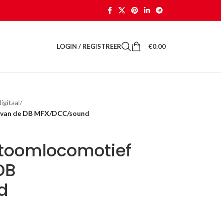
LOGIN / REGISTREER
€
0.00
gitaal
/
8 van de DB MFX/DCC/sound
stoomlocomotief
DB
d