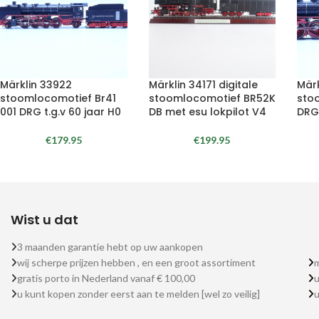
Märklin 33922
Märklin 34171 digitale
Märk
stoomlocomotief Br41
stoomlocomotief BR52K
sto
001 DRG t.g.v 60 jaar H0
DB met esu lokpilot V4
DR
€
179.95
€
199.95
Wist u dat
3 maanden garantie hebt op uw aankopen
wij scherpe prijzen hebben , en een groot assortiment
m
gratis porto in Nederland vanaf € 100,00
u
u kunt kopen zonder eerst aan te melden [wel zo veilig]