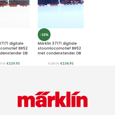
-18%
37171 digitale
Märklin 37171 digitale
comotief BR52
stoomlocomotief BR52
denstender DB
met condenstender DB
€
159.95
€
154.95
9.95
€
189.95