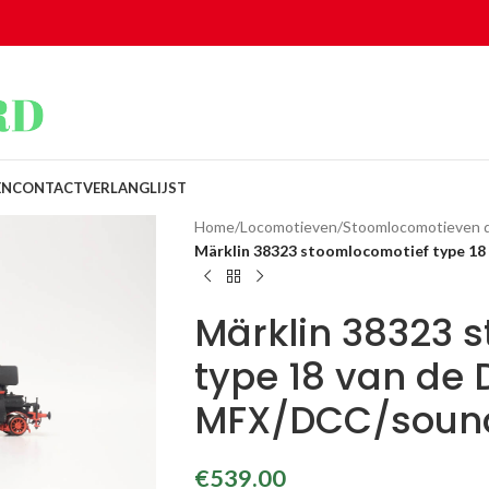
EN
CONTACT
VERLANGLIJST
Home
/
Locomotieven
/
Stoomlocomotieven di
Märklin 38323 stoomlocomotief type 1
Märklin 38323 
type 18 van de 
MFX/DCC/soun
€
539.00