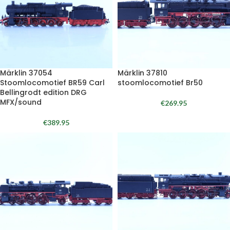
Märklin 37054
Märklin 37810
Stoomlocomotief BR59 Carl
stoomlocomotief Br50
Bellingrodt edition DRG
MFX/sound
€
269.95
€
389.95