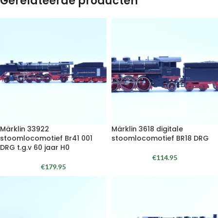
Gerelateerde producten
Märklin 33922
Märklin 3618 digitale
stoomlocomotief Br41 001
stoomlocomotief BR18 DRG
DRG t.g.v 60 jaar H0
€
114.95
€
179.95