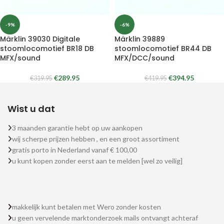
-9%
-6%
Märklin 39030 Digitale
Märklin 39889
stoomlocomotief BR18 DB
stoomlocomotief BR44 DB
MFX/sound
MFX/DCC/sound
€
289.95
€
394.95
€
319.95
€
419.95
Wist u dat
3 maanden garantie hebt op uw aankopen
wij scherpe prijzen hebben , en een groot assortiment
gratis porto in Nederland vanaf € 100,00
u kunt kopen zonder eerst aan te melden [wel zo veilig]
makkelijk kunt betalen met Wero zonder kosten
u geen vervelende marktonderzoek mails ontvangt achteraf