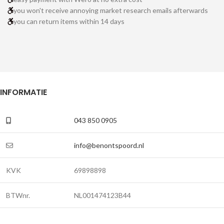
you won't receive annoying market research emails afterwards
you can return items within 14 days
INFORMATIE
043 850 0905
info@benontspoord.nl
KVK
69898898
BTWnr.
NL001474123B44