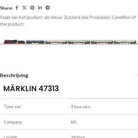
Share:
Staat van het product: als nieuw
Zustand des Produktes:
Condition of
the product:
Beschrijving
MÄRKLIN 47313
Type set
3 box cars
Company
NS
Length
393mm