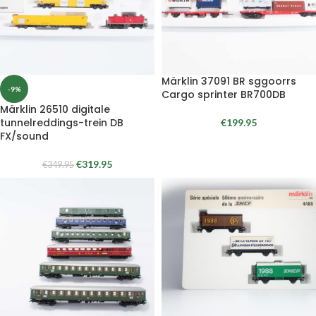
Märklin 37091 BR sggoorrs
-9%
Cargo sprinter BR700DB
Märklin 26510 digitale
tunnelreddings-trein DB
€
199.95
FX/sound
€
319.95
€
349.95