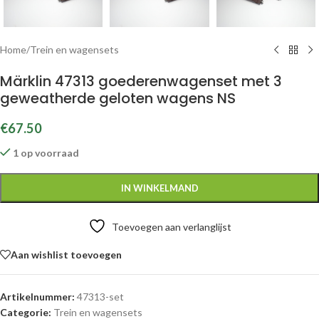
Home
/
Trein en wagensets
Märklin 47313 goederenwagenset met 3
geweatherde geloten wagens NS
€
67.50
1 op voorraad
IN WINKELMAND
Toevoegen aan verlanglijst
Aan wishlist toevoegen
Artikelnummer:
47313-set
Categorie:
Trein en wagensets