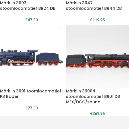
Märklin 3003
Märklin 3047
stoomlocomotief BR24 DB
stoomlocomotief BR44 DB
€
47.50
€
119.95
Märklin 3091 toomlocomotief
Märklin 39004
P8 Baden
stoomlocomotief BR01 DB
MFX/DCC/sound
€
77.50
€
369.95