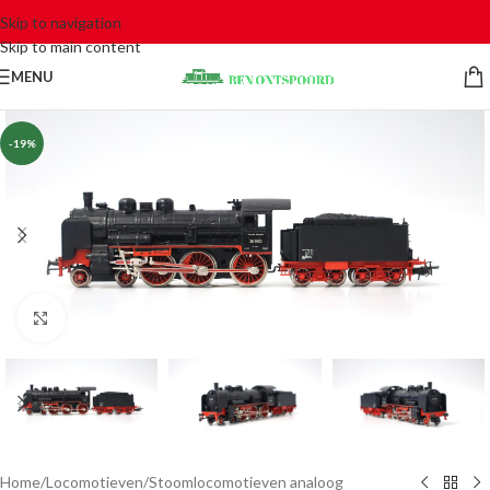
Skip to navigation
Skip to main content
MENU
-19%
Click to enlarge
Home
/
Locomotieven
/
Stoomlocomotieven analoog