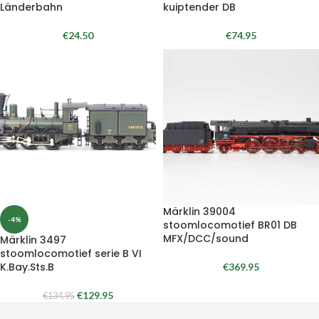
Länderbahn
kuiptender DB
€
24.50
€
74.95
Märklin 39004
-4%
stoomlocomotief BR01 DB
MFX/DCC/sound
Märklin 3497
stoomlocomotief serie B VI
K.Bay.Sts.B
€
369.95
€
129.95
€
134.95