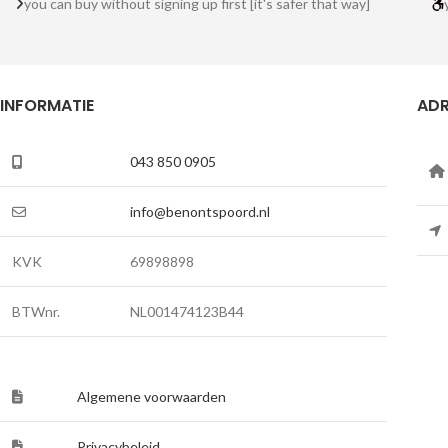
you can buy without signing up first [it's safer that way]
INFORMATIE
ADR
043 850 0905
info@benontspoord.nl
KVK
69898898
BTWnr.
NL001474123B44
Algemene voorwaarden
Privacybeleid