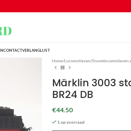
EN
CONTACT
VERLANGLIJST
Home
/
Locomotieven
/
Stoomlocomotieven 
Märklin 3003 s
BR24 DB
€
44.50
1 op voorraad