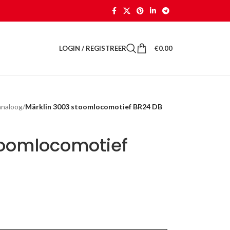
LOGIN / REGISTREER
€
0.00
analoog
/
Märklin 3003 stoomlocomotief BR24 DB
toomlocomotief