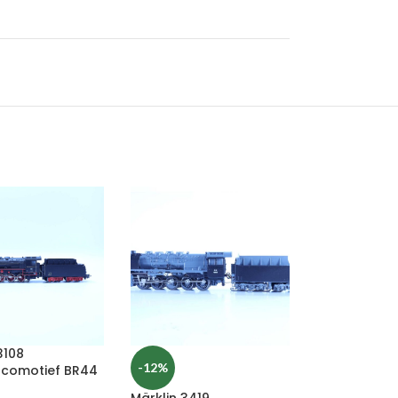
3108
-12%
comotief BR44
Märklin 3419