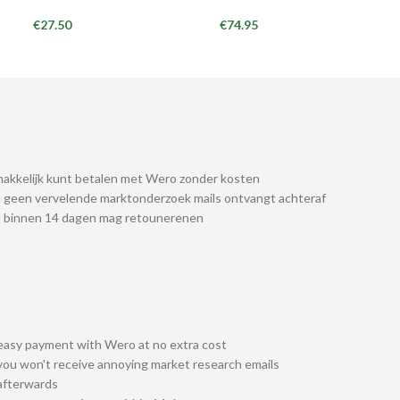
€
27.50
€
74.95
akkelijk kunt betalen met Wero zonder kosten
 geen vervelende marktonderzoek mails ontvangt achteraf
u binnen 14 dagen mag retounerenen
easy payment with Wero at no extra cost
you won't receive annoying market research emails
afterwards