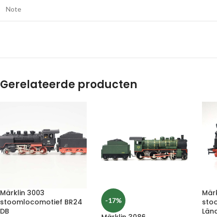
Note
Gerelateerde producten
Märklin 3003
Märk
-17%
stoomlocomotief BR24
sto
DB
Län
Märklin 3086