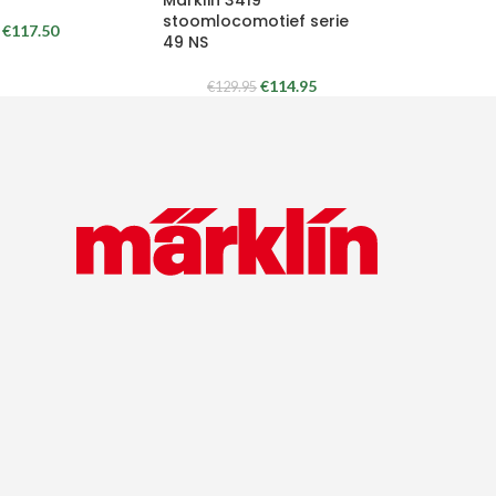
stoomlocomotief serie
€
117.50
49 NS
€
114.95
€
129.95