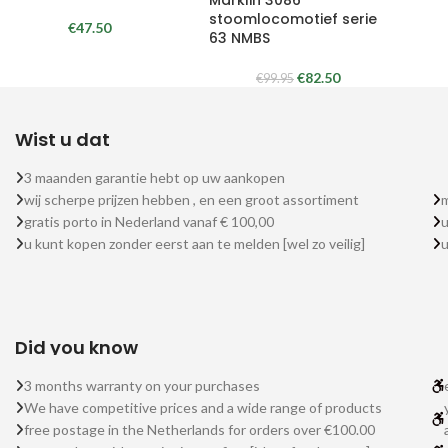
stoomlocomotief serie
€
47.50
63 NMBS
€
82.50
€
99.95
Wist u dat
3 maanden garantie hebt op uw aankopen
wij scherpe prijzen hebben , en een groot assortiment
m
gratis porto in Nederland vanaf € 100,00
u
u kunt kopen zonder eerst aan te melden [wel zo veilig]
Did you know
3 months warranty on your purchases
We have competitive prices and a wide range of products
free postage in the Netherlands for orders over €100.00