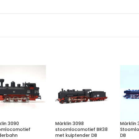
lin 3090
Märklin 3098
Märklin 
omlocomotief
stoomlocomotief BR38
Stoomlo
derbahn
met kuiptender DB
DB