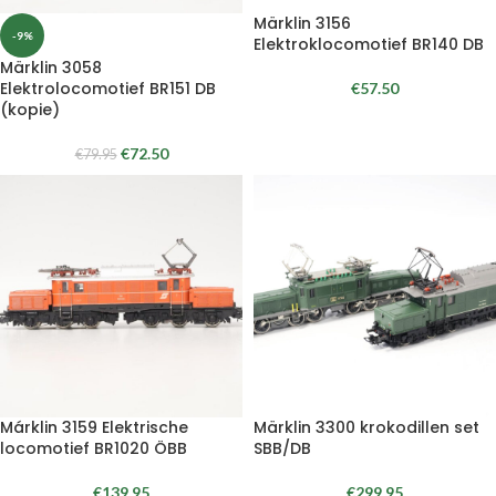
Märklin 3156
-9%
Elektroklocomotief BR140 DB
Märklin 3058
Elektrolocomotief BR151 DB
€
57.50
(kopie)
€
72.50
€
79.95
Márklin 3159 Elektrische
Märklin 3300 krokodillen set
locomotief BR1020 ÖBB
SBB/DB
€
139.95
€
299.95