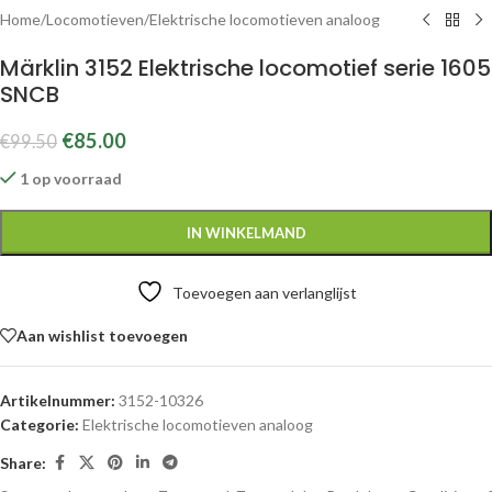
Home
/
Locomotieven
/
Elektrische locomotieven analoog
Märklin 3152 Elektrische locomotief serie 1605
SNCB
€
85.00
€
99.50
1 op voorraad
IN WINKELMAND
Toevoegen aan verlanglijst
Aan wishlist toevoegen
Artikelnummer:
3152-10326
Categorie:
Elektrische locomotieven analoog
Share: