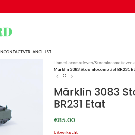
EN
CONTACT
VERLANGLIJST
Home
/
Locomotieven
/
Stoomlocomotieven 
Märklin 3083 Stoomlocomotief BR231 E
Märklin 3083 S
BR231 Etat
€
85.00
Uitverkocht