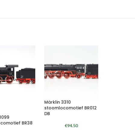
Märklin 3310
stoomlocomotief BR012
DB
3099
comotief BR38
€
94.50