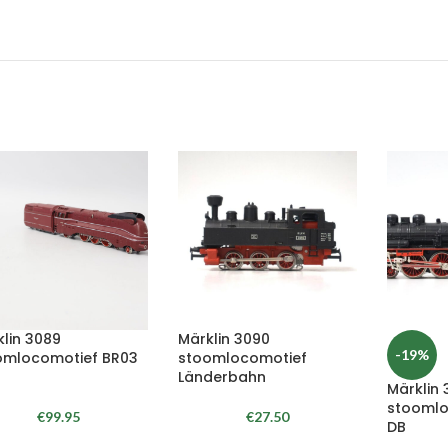
lin 3089
Märklin 3090
-19%
omlocomotief BR03
stoomlocomotief
G
Länderbahn
Märklin 
stoomlo
€
99.95
€
27.50
DB