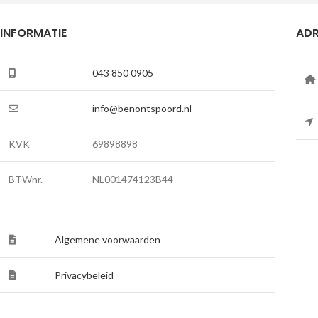
INFORMATIE
ADR
043 850 0905
info@benontspoord.nl
KVK
69898898
BTWnr.
NL001474123B44
Algemene voorwaarden
Privacybeleid