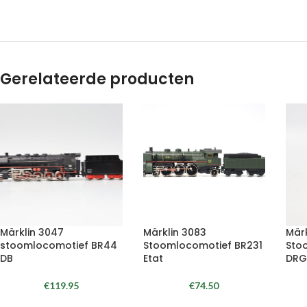
Gerelateerde producten
Märklin 3047
Märklin 3083
Märk
stoomlocomotief BR44
Stoomlocomotief BR231
Sto
DB
Etat
DR
€
119.95
€
74.50