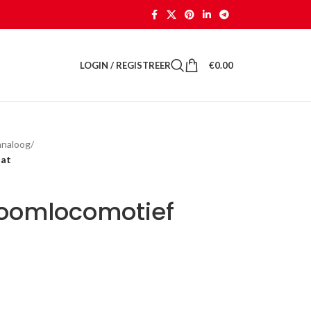
LOGIN / REGISTREER
€
0.00
analoog
/
tat
toomlocomotief