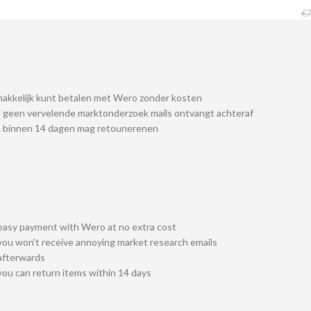
€
7
akkelijk kunt betalen met Wero zonder kosten
 geen vervelende marktonderzoek mails ontvangt achteraf
u binnen 14 dagen mag retounerenen
easy payment with Wero at no extra cost
you won't receive annoying market research emails
afterwards
you can return items within 14 days