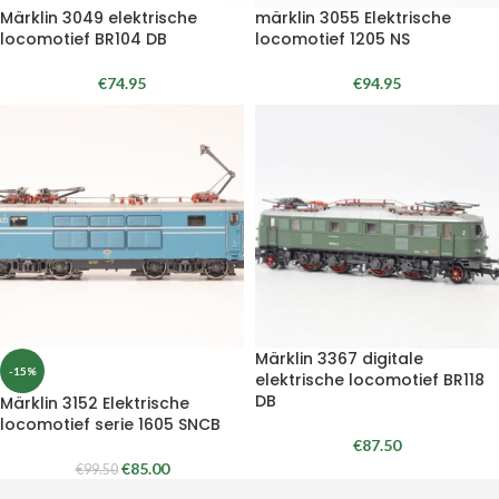
Märklin 3049 elektrische
märklin 3055 Elektrische
locomotief BR104 DB
locomotief 1205 NS
€
74.95
€
94.95
Märklin 3367 digitale
-15%
elektrische locomotief BR118
DB
Märklin 3152 Elektrische
locomotief serie 1605 SNCB
€
87.50
€
85.00
€
99.50