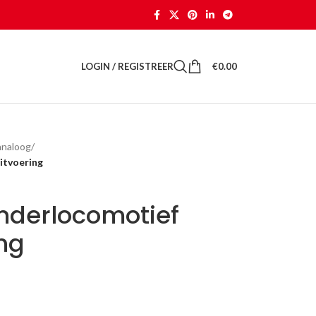
LOGIN / REGISTREER
€
0.00
analoog
/
itvoering
enderlocomotief
ng