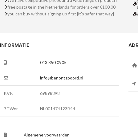
We have competitive prices and a wide range of products
free postage in the Netherlands for orders over €100.00
you can buy without signing up first [it's safer that way]
INFORMATIE
ADR
043 850 0905
info@benontspoord.nl
KVK
69898898
BTWnr.
NL001474123B44
Algemene voorwaarden