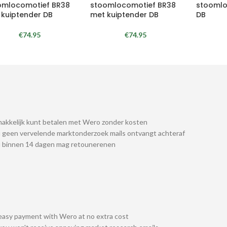
omlocomotief BR38
stoomlocomotief BR38
stoomlo
 kuiptender DB
met kuiptender DB
DB
€
74.95
€
74.95
akkelijk kunt betalen met Wero zonder kosten
 geen vervelende marktonderzoek mails ontvangt achteraf
u binnen 14 dagen mag retounerenen
easy payment with Wero at no extra cost