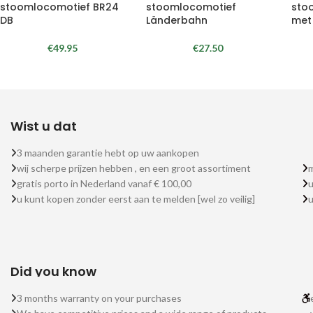
stoomlocomotief BR24
stoomlocomotief
sto
DB
Länderbahn
met
€
49.95
€
27.50
Wist u dat
3 maanden garantie hebt op uw aankopen
wij scherpe prijzen hebben , en een groot assortiment
m
gratis porto in Nederland vanaf € 100,00
u
u kunt kopen zonder eerst aan te melden [wel zo veilig]
Did you know
3 months warranty on your purchases