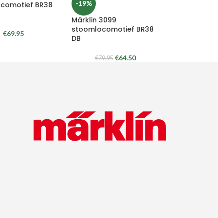
-19%
comotief BR38
Märklin 3099
stoomlocomotief BR38
€
69.95
DB
€
64.50
€
79.95