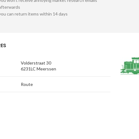
you won't receive annoying market research emails
afterwards
you can return items within 14 days
ES
Volderstraat 30
6231LC Meerssen
Route