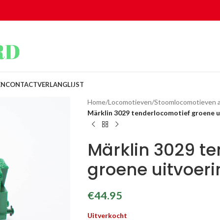
EN
CONTACT
VERLANGLIJST
Home
/
Locomotieven
/
Stoomlocomotieven 
Märklin 3029 tenderlocomotief groene u
Märklin 3029 t
groene uitvoeri
€
44.95
Uitverkocht