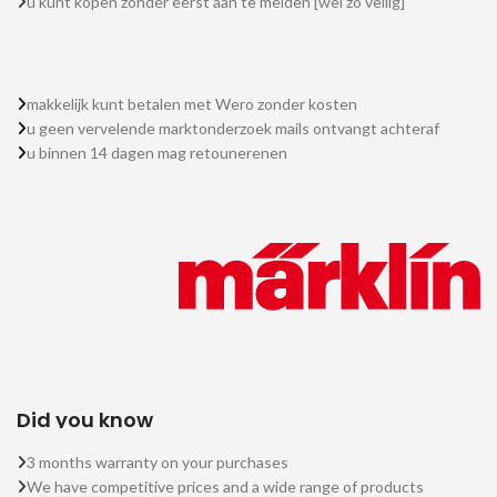
u kunt kopen zonder eerst aan te melden [wel zo veilig]
makkelijk kunt betalen met Wero zonder kosten
u geen vervelende marktonderzoek mails ontvangt achteraf
u binnen 14 dagen mag retounerenen
Did you know
3 months warranty on your purchases
We have competitive prices and a wide range of products