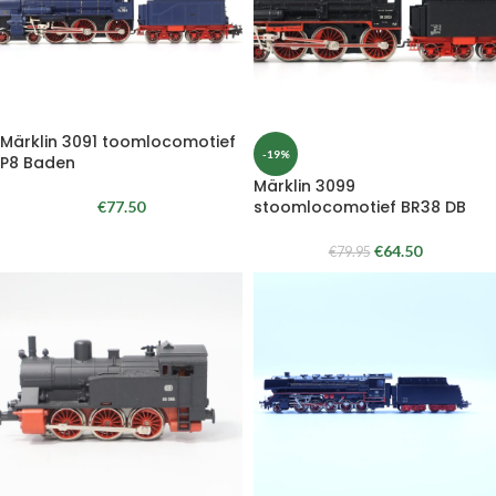
Märklin 3091 toomlocomotief
-19%
P8 Baden
Märklin 3099
stoomlocomotief BR38 DB
€
77.50
€
64.50
€
79.95