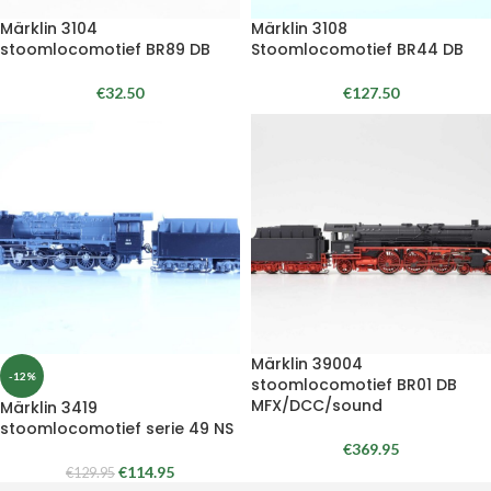
Märklin 3104
Märklin 3108
stoomlocomotief BR89 DB
Stoomlocomotief BR44 DB
€
32.50
€
127.50
Märklin 39004
-12%
stoomlocomotief BR01 DB
MFX/DCC/sound
Märklin 3419
stoomlocomotief serie 49 NS
€
369.95
€
114.95
€
129.95