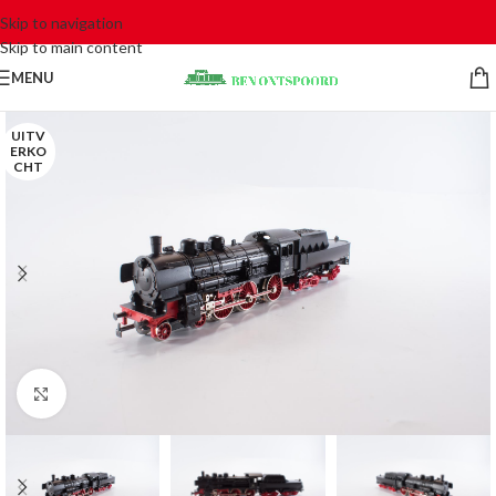
Skip to navigation
Skip to main content
MENU
UITV
ERKO
CHT
Click to enlarge