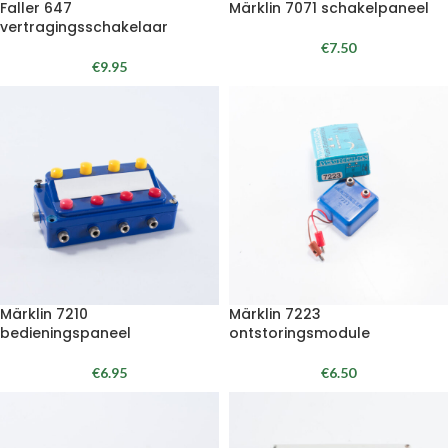
Faller 647
Märklin 7071 schakelpaneel
vertragingsschakelaar
€
7.50
€
9.95
Märklin 7210
Märklin 7223
bedieningspaneel
ontstoringsmodule
€
6.95
€
6.50