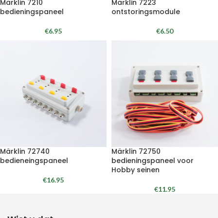
Märklin 7210
Märklin 7223
bedieningspaneel
ontstoringsmodule
€
6.95
€
6.50
Märklin 72740
Märklin 72750
bedieneingspaneel
bedieningspaneel voor
Hobby seinen
€
16.95
€
11.95