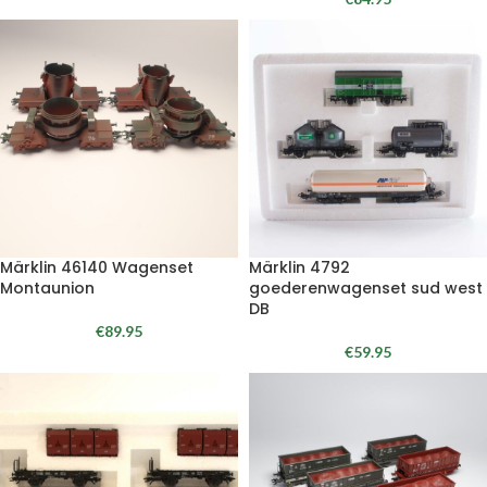
Märklin 46140 Wagenset
Märklin 4792
Montaunion
goederenwagenset sud west
DB
€
89.95
€
59.95