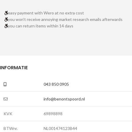
easy payment with Wero at no extra cost
you won't receive annoying market research emails afterwards
you can return items within 14 days
INFORMATIE
043 850 0905
info@benontspoord.nl
KVK
69898898
BTWnr.
NL001474123B44