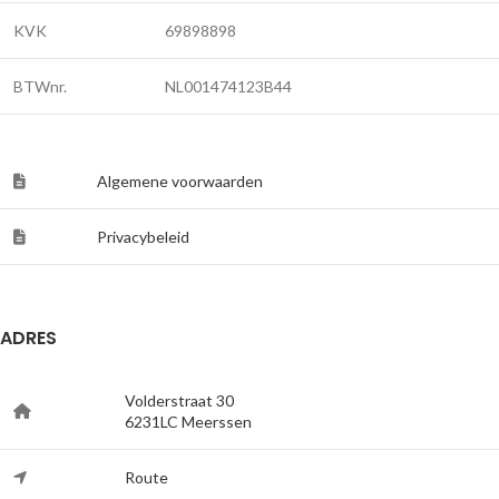
KVK
69898898
BTWnr.
NL001474123B44
Algemene voorwaarden
Privacybeleid
ADRES
Volderstraat 30
6231LC Meerssen
Route