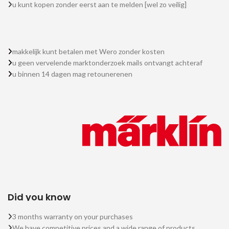
u kunt kopen zonder eerst aan te melden [wel zo veilig]
makkelijk kunt betalen met Wero zonder kosten
u geen vervelende marktonderzoek mails ontvangt achteraf
u binnen 14 dagen mag retounerenen
Did you know
3 months warranty on your purchases
We have competitive prices and a wide range of products