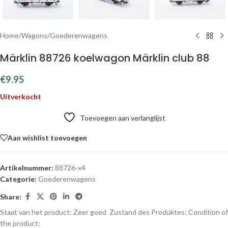
Home
/
Wagons
/
Goederenwagens
Märklin 88726 koelwagon Märklin club 88
€
9.95
Uitverkocht
Toevoegen aan verlanglijst
Aan wishlist toevoegen
Artikelnummer:
88726-x4
Categorie:
Goederenwagens
Share:
Staat van het product: Zeer goed
Zustand des Produktes:
Condition of
the product: