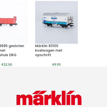
 4695 gesloten
Märklin 83100
met
koelwagen met
huis DRG
opschrift
€
12.50
€
9.95