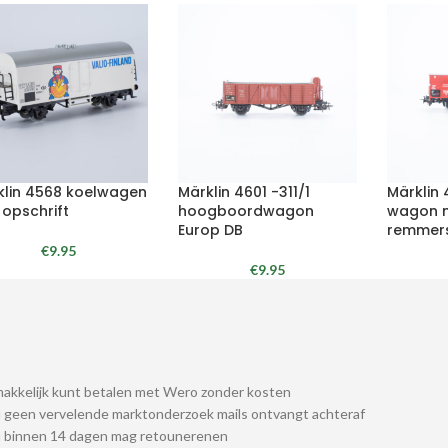
klin 4568 koelwagen
Märklin 4601 -311/1
Märklin
 opschrift
hoogboordwagon
wagon 
Europ DB
remmers
€
9.95
€
9.95
akkelijk kunt betalen met Wero zonder kosten
 geen vervelende marktonderzoek mails ontvangt achteraf
u binnen 14 dagen mag retounerenen