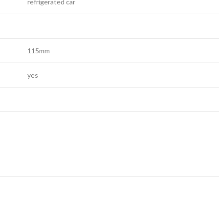
refrigerated car
115mm
yes