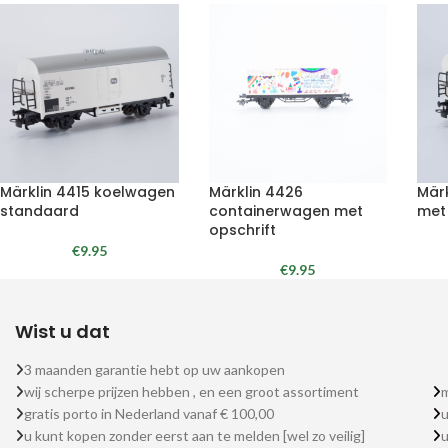
Märklin 4415 koelwagen
Märklin 4426
Mär
standaard
containerwagen met
met
opschrift
€
9.95
€
9.95
Wist u dat
3 maanden garantie hebt op uw aankopen
wij scherpe prijzen hebben , en een groot assortiment
m
gratis porto in Nederland vanaf € 100,00
u
u kunt kopen zonder eerst aan te melden [wel zo veilig]