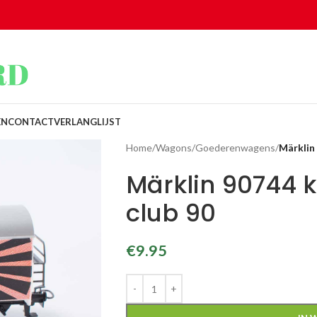
EN
CONTACT
VERLANGLIJST
Home
/
Wagons
/
Goederenwagens
/
Märklin
Märklin 90744 
club 90
€
9.95