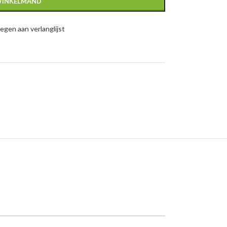
WINKELMAND
gen aan verlanglijst