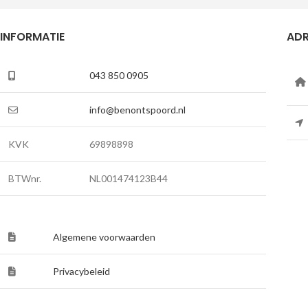
INFORMATIE
ADR
043 850 0905
info@benontspoord.nl
KVK
69898898
BTWnr.
NL001474123B44
Algemene voorwaarden
Privacybeleid