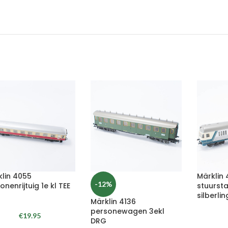
klin 4055
Märklin 
-12%
onenrijtuig 1e kl TEE
stuurs
silberli
Märklin 4136
personewagen 3ekl
€
19.95
DRG