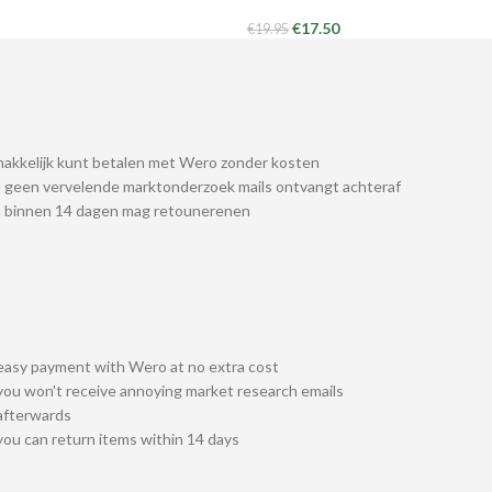
€
17.50
€
19.95
akkelijk kunt betalen met Wero zonder kosten
 geen vervelende marktonderzoek mails ontvangt achteraf
u binnen 14 dagen mag retounerenen
easy payment with Wero at no extra cost
you won't receive annoying market research emails
afterwards
you can return items within 14 days