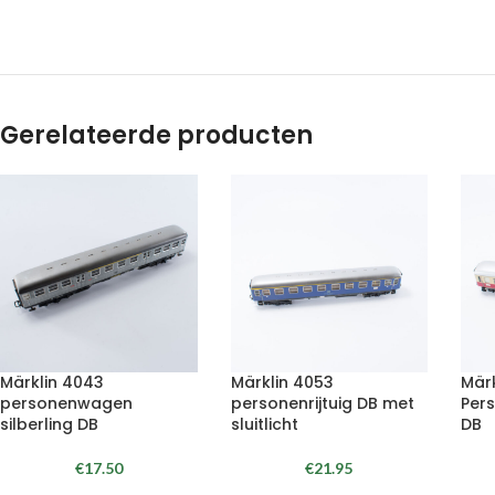
Gerelateerde producten
Märklin 4043
Märklin 4053
Mär
personenwagen
personenrijtuig DB met
Pers
silberling DB
sluitlicht
DB
€
17.50
€
21.95