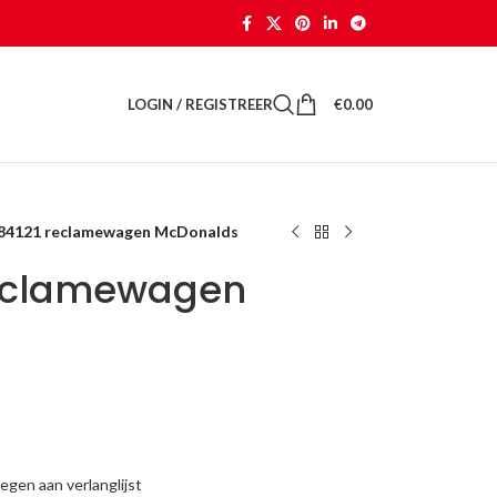
LOGIN / REGISTREER
€
0.00
 84121 reclamewagen McDonalds
reclamewagen
gen aan verlanglijst