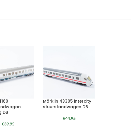
4160
Märklin 43305 intercity
tandwagon
stuurstandwagen DB
ng DB
€
44.95
€
39.95