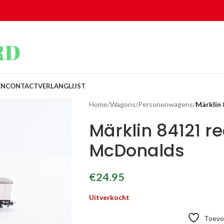
EN
CONTACT
VERLANGLIJST
Home
/
Wagons
/
Personenwagens
/
Märklin
Märklin 84121 
McDonalds
€
24.95
Uitverkocht
Toevoe