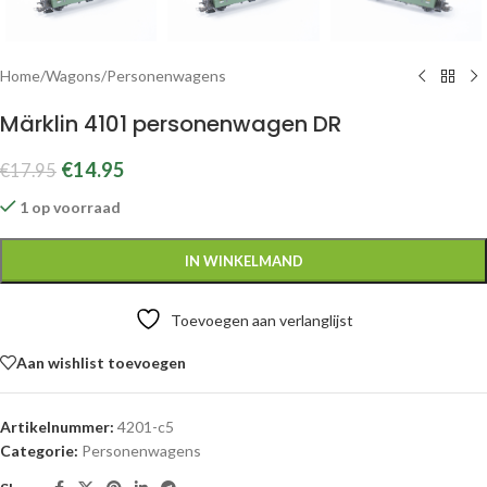
Home
/
Wagons
/
Personenwagens
Märklin 4101 personenwagen DR
€
14.95
€
17.95
1 op voorraad
IN WINKELMAND
Toevoegen aan verlanglijst
Aan wishlist toevoegen
Artikelnummer:
4201-c5
Categorie:
Personenwagens