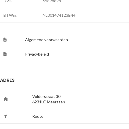
KVK
69898898
BTWnr.
NL001474123B44
Algemene voorwaarden
Privacybeleid
ADRES
Volderstraat 30
6231LC Meerssen
Route