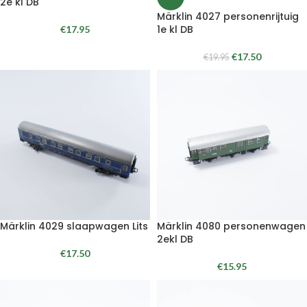
2e kl DB
Märklin 4027 personenrijtuig
1e kl DB
€
17.95
€
17.50
€
19.95
Märklin 4029 slaapwagen Lits
Märklin 4080 personenwagen
2ekl DB
€
17.50
€
15.95