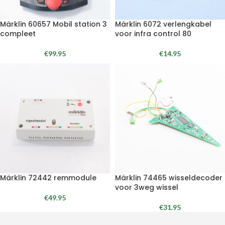
Märklin 60657 Mobil station 3
Märklin 6072 verlengkabel
compleet
voor infra control 80
€
99.95
€
14.95
Märklin 72442 remmodule
Märklin 74465 wisseldecoder
voor 3weg wissel
€
49.95
€
31.95