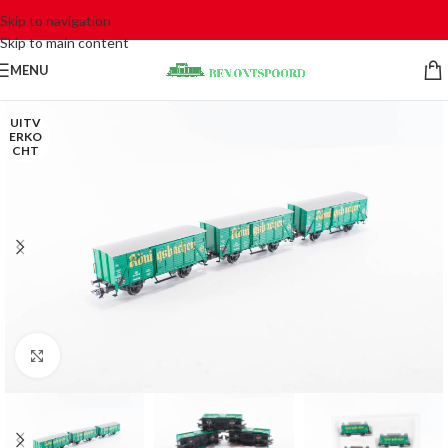
Skip to navigation
Skip to main content
MENU
UITV
ERKO
CHT
Click to enlarge