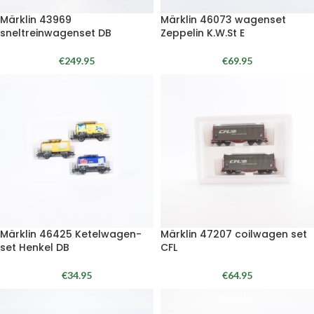
Märklin 43969
Märklin 46073 wagenset
sneltreinwagenset DB
Zeppelin K.W.St E
€
249.95
€
69.95
Märklin 46425 Ketelwagen-
Märklin 47207 coilwagen set
set Henkel DB
CFL
€
34.95
€
64.95