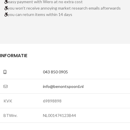
easy payment with Wero at no extra cost
you won't receive annoying market research emails afterwards
you can return items within 14 days
INFORMATIE
043 850 0905
info@benontspoord.nl
KVK
69898898
BTWnr.
NL001474123B44