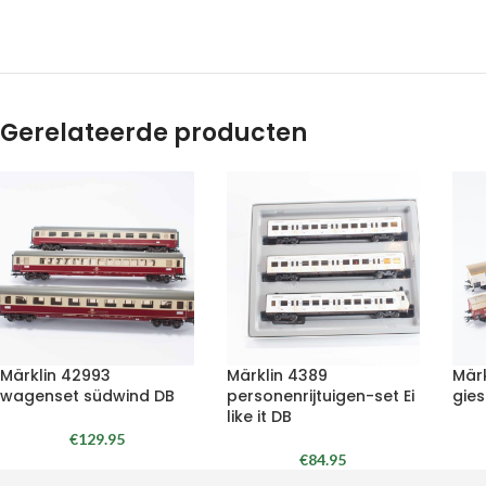
Gerelateerde producten
Märklin 42993
Märklin 4389
Mär
wagenset südwind DB
personenrijtuigen-set Ei
gies
like it DB
€
129.95
€
84.95