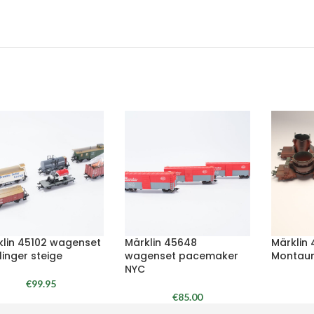
klin 45102 wagenset
Märklin 45648
Märklin
linger steige
wagenset pacemaker
Montaun
NYC
€
99.95
€
85.00