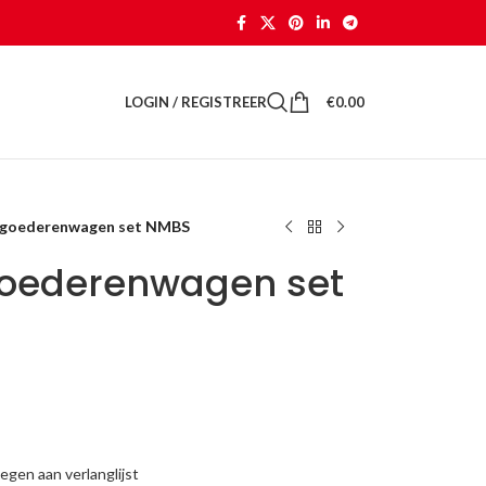
LOGIN / REGISTREER
€
0.00
7 goederenwagen set NMBS
goederenwagen set
gen aan verlanglijst