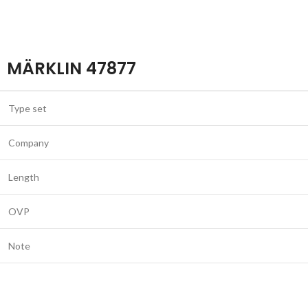
MÄRKLIN 47877
Type set
Company
Length
OVP
Note