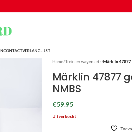
EN
CONTACT
VERLANGLIJST
Home
/
Trein en wagensets
/
Märklin 4787
Märklin 47877 
NMBS
€
59.95
Uitverkocht
Toevoe