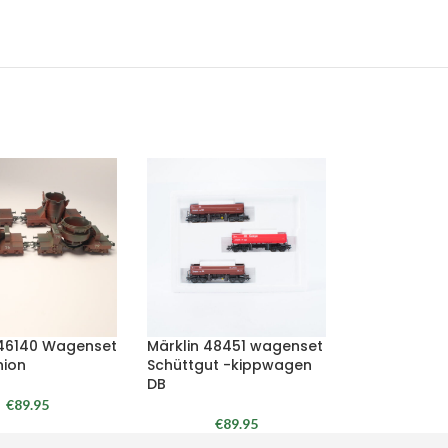
 46140 Wagenset
Märklin 48451 wagenset
ion
Schüttgut -kippwagen
DB
€
89.95
€
89.95