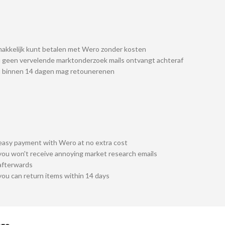
akkelijk kunt betalen met Wero zonder kosten
 geen vervelende marktonderzoek mails ontvangt achteraf
u binnen 14 dagen mag retounerenen
easy payment with Wero at no extra cost
you won't receive annoying market research emails
afterwards
you can return items within 14 days