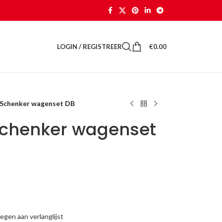
LOGIN / REGISTREER
€
0.00
 Schenker wagenset DB
Schenker wagenset
gen aan verlanglijst