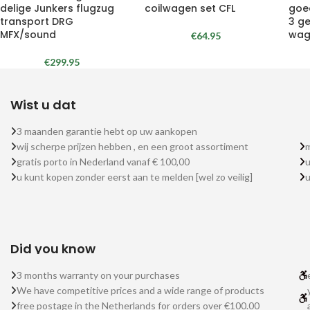
delige Junkers flugzug
coilwagen set CFL
goe
transport DRG
3 g
MFX/sound
wag
€
64.95
€
299.95
Wist u dat
3 maanden garantie hebt op uw aankopen
wij scherpe prijzen hebben , en een groot assortiment
m
gratis porto in Nederland vanaf € 100,00
u
u kunt kopen zonder eerst aan te melden [wel zo veilig]
Did you know
3 months warranty on your purchases
We have competitive prices and a wide range of products
free postage in the Netherlands for orders over €100.00