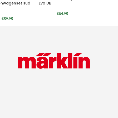
enwagenset sud
Eva DB
€
84.95
€
59.95