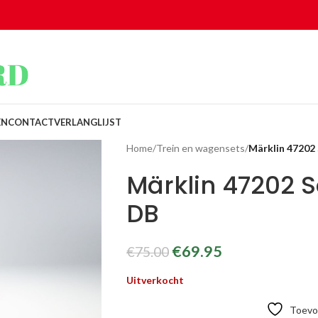
EN
CONTACT
VERLANGLIJST
Home
/
Trein en wagensets
/
Märklin 47202
Märklin 47202 
DB
€
69.95
€
75.00
Uitverkocht
Toevoe