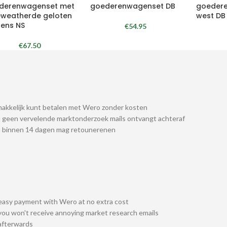
derenwagenset met
goederenwagenset DB
goeder
eweatherde geloten
west DB
ens NS
€
54.95
€
67.50
akkelijk kunt betalen met Wero zonder kosten
 geen vervelende marktonderzoek mails ontvangt achteraf
u binnen 14 dagen mag retounerenen
easy payment with Wero at no extra cost
you won't receive annoying market research emails
afterwards