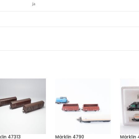
ja
lin 47313
Märklin 4790
Märklin