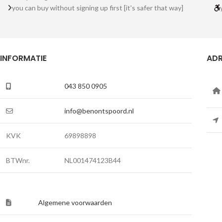
you can buy without signing up first [it's safer that way]
INFORMATIE
ADR
043 850 0905
info@benontspoord.nl
KVK
69898898
BTWnr.
NL001474123B44
Algemene voorwaarden