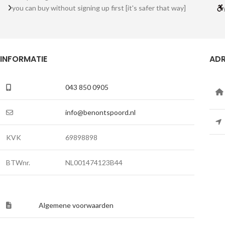
you can buy without signing up first [it's safer that way]
INFORMATIE
ADR
043 850 0905
info@benontspoord.nl
KVK
69898898
BTWnr.
NL001474123B44
Algemene voorwaarden