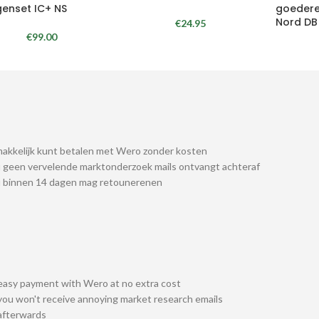
enset IC+ NS
goeder
Nord DB
€
24.95
€
99.00
akkelijk kunt betalen met Wero zonder kosten
 geen vervelende marktonderzoek mails ontvangt achteraf
u binnen 14 dagen mag retounerenen
easy payment with Wero at no extra cost
you won't receive annoying market research emails
afterwards