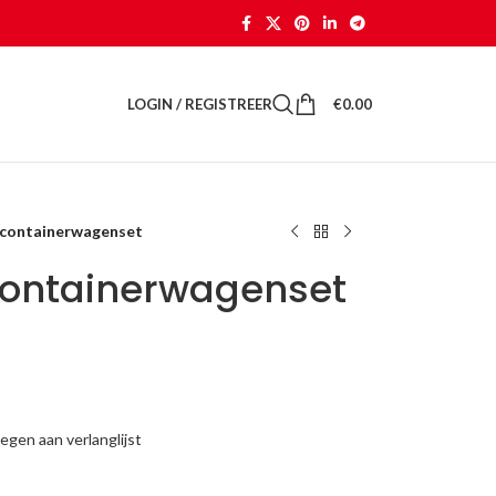
LOGIN / REGISTREER
€
0.00
 containerwagenset
containerwagenset
gen aan verlanglijst