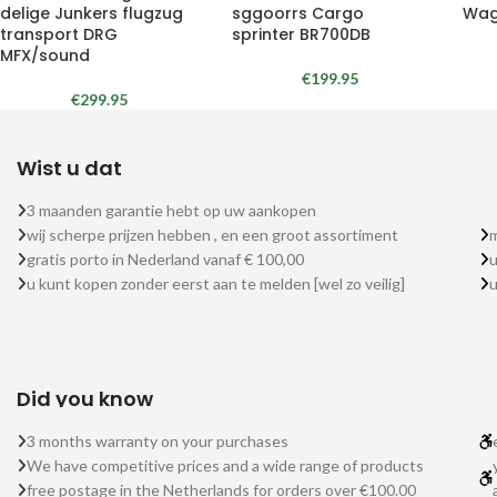
delige Junkers flugzug
sggoorrs Cargo
Wag
transport DRG
sprinter BR700DB
MFX/sound
€
199.95
€
299.95
Wist u dat
3 maanden garantie hebt op uw aankopen
wij scherpe prijzen hebben , en een groot assortiment
m
gratis porto in Nederland vanaf € 100,00
u
u kunt kopen zonder eerst aan te melden [wel zo veilig]
Did you know
3 months warranty on your purchases
We have competitive prices and a wide range of products
free postage in the Netherlands for orders over €100.00