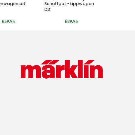
enwagenset
Schüttgut -kippwagen
DB
€
59.95
€
89.95