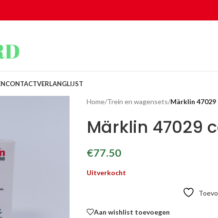
EN
CONTACT
VERLANGLIJST
Home
/
Trein en wagensets
/
Märklin 47029
Märklin 47029 
€
77.50
Uitverkocht
Toevoe
Aan wishlist toevoegen