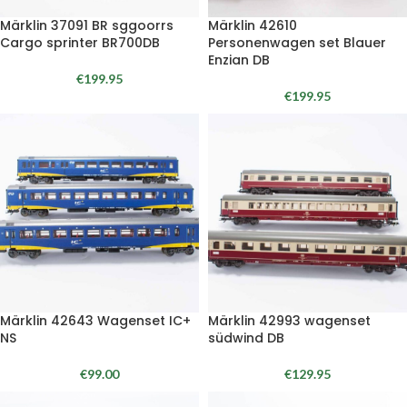
Märklin 37091 BR sggoorrs
Märklin 42610
Cargo sprinter BR700DB
Personenwagen set Blauer
Enzian DB
€
199.95
€
199.95
Märklin 42643 Wagenset IC+
Märklin 42993 wagenset
NS
südwind DB
€
99.00
€
129.95