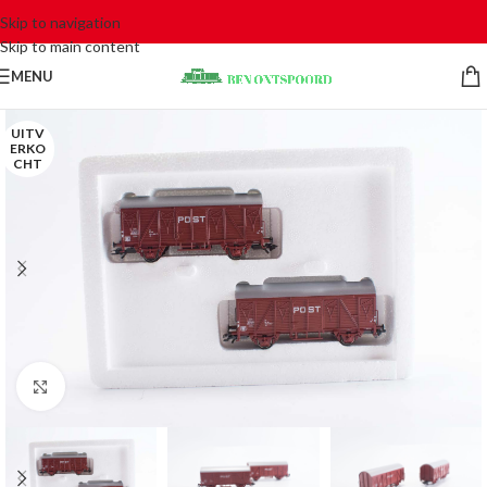
Skip to navigation
Skip to main content
MENU
UITV
ERKO
CHT
Click to enlarge