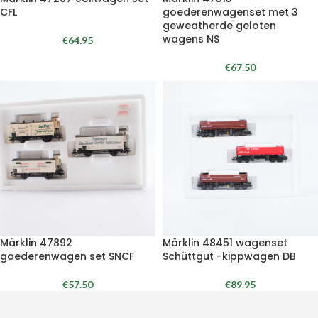
CFL
goederenwagenset met 3
geweatherde geloten
wagens NS
€
64.95
€
67.50
Märklin 47892
Märklin 48451 wagenset
goederenwagen set SNCF
Schüttgut -kippwagen DB
€
57.50
€
89.95