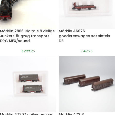
Märklin 2866 Digitale 9 delige
Märklin 46076
Junkers flugzug transport
goederenwagen set sintels
DRG MFX/sound
DB
€
299.95
€
49.95
Märklin 47207 coilwagen set
Märklin 47313