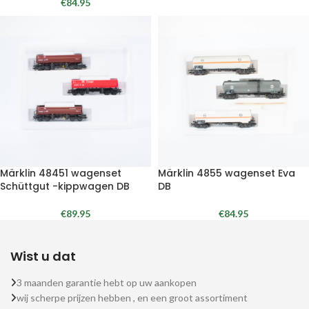
€
84.95
Märklin 48451 wagenset
Märklin 4855 wagenset Eva
Schüttgut -kippwagen DB
DB
€
89.95
€
84.95
Wist u dat
3 maanden garantie hebt op uw aankopen
wij scherpe prijzen hebben , en een groot assortiment