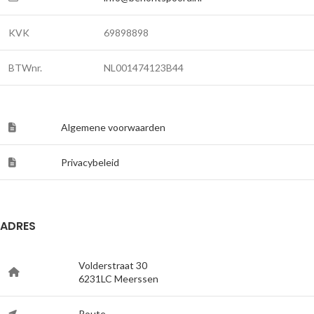
KVK
69898898
BTWnr.
NL001474123B44
Algemene voorwaarden
Privacybeleid
ADRES
Volderstraat 30
6231LC Meerssen
Route