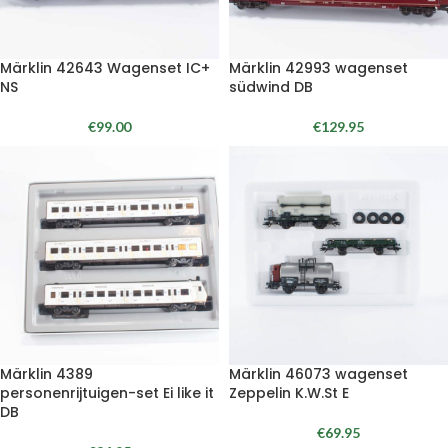
Märklin 42643 Wagenset IC+
Märklin 42993 wagenset
NS
südwind DB
€
99.00
€
129.95
Märklin 4389
Märklin 46073 wagenset
personenrijtuigen-set Ei like it
Zeppelin K.W.St E
DB
€
69.95