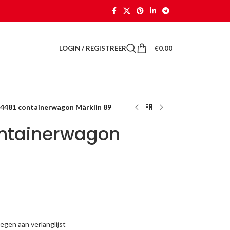
LOGIN / REGISTREER
€
0.00
 4481 containerwagon Märklin 89
ontainerwagon
gen aan verlanglijst