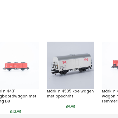
lin 4431
Märklin 4535 koelwagen
Märklin
gboordwagon met
met opschrift
wagon 
ng DB
remmers
€
9.95
€
13.95