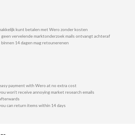
akkelijk kunt betalen met Wero zonder kosten
 geen vervelende marktonderzoek mails ontvangt achteraf
u binnen 14 dagen mag retounerenen
easy payment with Wero at no extra cost
you won't receive annoying market research emails
afterwards
you can return items within 14 days