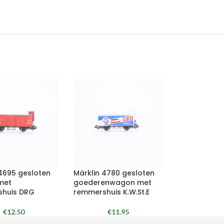
 4695 gesloten
Märklin 4780 gesloten
met
goederenwagon met
huis DRG
remmershuis K.W.St.E
€
12.50
€
11.95