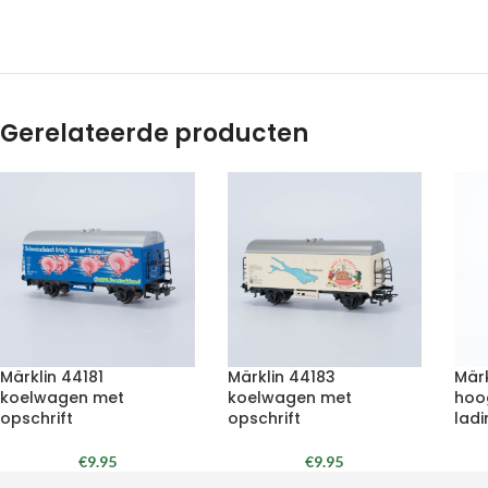
Gerelateerde producten
Märklin 44181
Märklin 44183
Märk
koelwagen met
koelwagen met
hoo
opschrift
opschrift
ladi
€
9.95
€
9.95