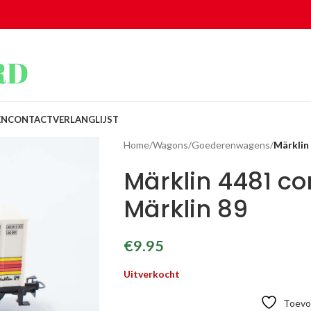
EN
CONTACT
VERLANGLIJST
Home
/
Wagons
/
Goederenwagens
/
Märklin
Märklin 4481 c
Märklin 89
€
9.95
Uitverkocht
Toevoe