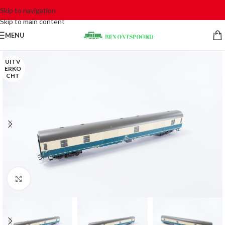
Skip to navigation
Skip to main content
MENU
UITV
ERKO
CHT
Click to enlarge