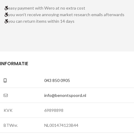
easy payment with Wero at no extra cost
you won't receive annoying market research emails afterwards
you can return items within 14 days
INFORMATIE
043 850 0905
info@benontspoord.nl
KVK
69898898
BTWnr.
NL001474123B44