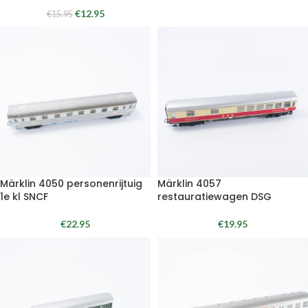
€
12.95
€
15.95
Märklin 4050 personenrijtuig
Märklin 4057
1e kl SNCF
restauratiewagen DSG
€
22.95
€
19.95