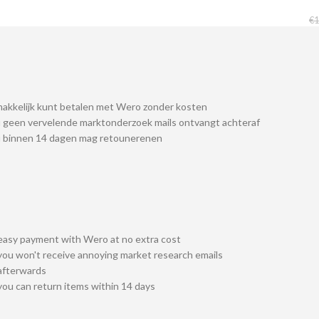
€
1
akkelijk kunt betalen met Wero zonder kosten
 geen vervelende marktonderzoek mails ontvangt achteraf
u binnen 14 dagen mag retounerenen
easy payment with Wero at no extra cost
you won't receive annoying market research emails
afterwards
you can return items within 14 days