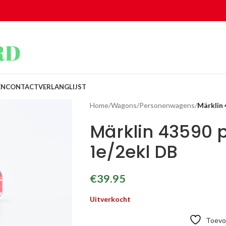
EN
CONTACT
VERLANGLIJST
Home
/
Wagons
/
Personenwagens
/
Märklin
Märklin 43590
1e/2ekl DB
€
39.95
Uitverkocht
Toevoe