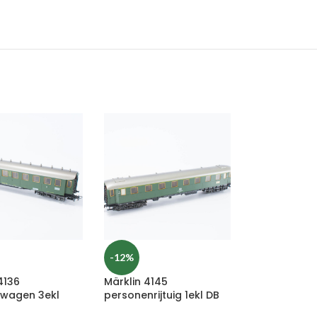
-12%
4136
Märklin 4145
wagen 3ekl
personenrijtuig 1ekl DB