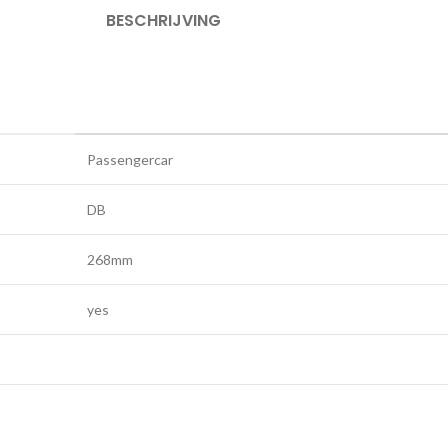
BESCHRIJVING
Passengercar
DB
268mm
yes