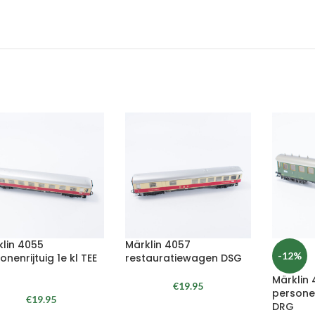
klin 4055
Märklin 4057
-12%
onenrijtuig 1e kl TEE
restauratiewagen DSG
Märklin 
€
19.95
persone
€
19.95
DRG