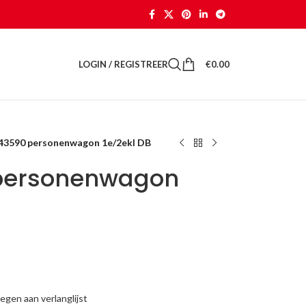
LOGIN / REGISTREER
€
0.00
 43590 personenwagon 1e/2ekl DB
 personenwagon
gen aan verlanglijst