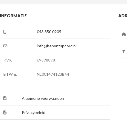
INFORMATIE
ADR
043 850 0905
info@benontspoord.nl
KVK
69898898
BTWnr.
NL001474123B44
Algemene voorwaarden
Privacybeleid